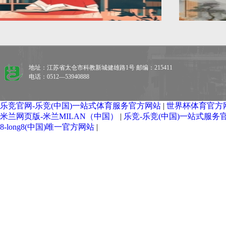
地址：江苏省太仓市科教新城健雄路1号 邮编：215411
电话：0512―53940888
乐竞官网-乐竞(中国)一站式体育服务官方网站
|
世界杯体育官方
米兰网页版-米兰MILAN（中国）
|
乐竞-乐竞(中国)一站式服务
8-long8(中国)唯一官方网站
|