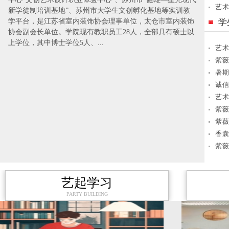
艺术
新学徒制培训基地”、苏州市大学生文创孵化基地等实训教
学平台，是江苏省室内装饰协会理事单位，太仓市室内装饰
学
协会副会长单位。学院现有教职员工28人，全部具有硕士以
上学位，其中博士学位5人、...
艺术
紫薇
暑期
诚信
艺
紫薇
紫薇
香囊
紫薇
艺起学习
PARTY BUILDING