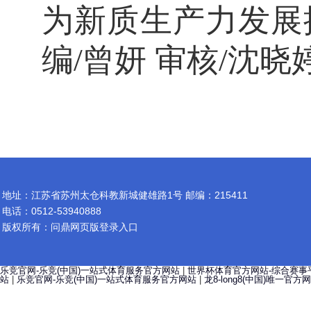
为新质生产力发展
编
/曾妍
审核/沈晓
地址：江苏省苏州太仓科教新城健雄路1号 邮编：215411
电话：0512-53940888
版权所有：问鼎网页版登录入口
乐竞官网-乐竞(中国)一站式体育服务官方网站
|
世界杯体育官方网站-综合赛事
站
|
乐竞官网-乐竞(中国)一站式体育服务官方网站
|
龙8-long8(中国)唯一官方