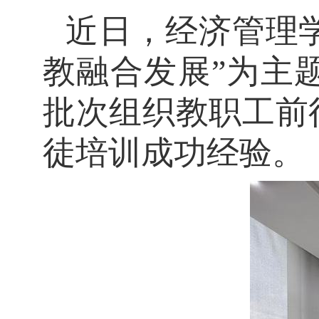
近日，经济管理
教融合发展”为主
批次组织教职工前
徒培训成功经验。