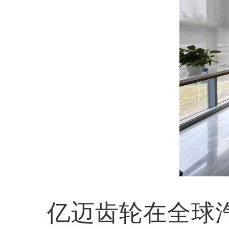
亿迈齿轮在全球