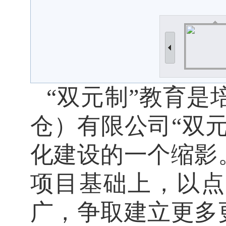
“双元制”教育
仓）有限公司“双
化建设的一个缩影
项目基础上，
以点
广，
争取建立更多