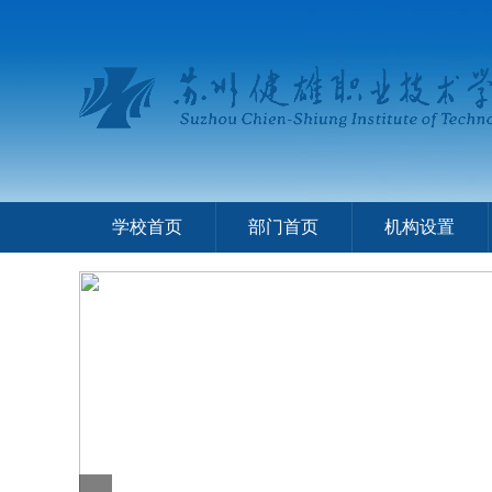
学校首页
部门首页
机构设置